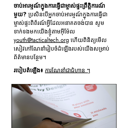
ចាប់អារម្មណ៍ក្នុងការធ្វើជាម្ចាស់ផ្ទះព្រឹត្តិការណ៍
មួយ?
ប្រសិនបើអ្នកចាប់អារម្មណ៍ក្នុងការធ្វើជា
ម្ចាស់ផ្ទះពិព័រណ៍អ្វីដែលអនាគតចង់បាន សូម
ទាក់ទងមកយើងខ្ញុំតាមអ៊ីម៉ែល
youth@tacticaltech.org
ហើយពិនិត្យមើល
សៀវភៅណែនាំរៀបចំដំឡើងរបស់យើងសម្រាប់
ព័ត៌មានបន្ថែម។
របៀបតំឡើង៖
ការណែនាំជាជំហាន ៗ