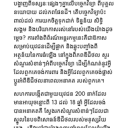
បង្ហាញពីទស្សនៈផ្សេងៗគ្នាលើបច្ចេកវិទ្យា ពីបុគ្គល
នយោបាយ ដល់ភពផែនដី។ តើបច្ចេកវិទ្យាប៉ះ
ពាល់ដល់ ការយកចិត្តទុកដាក់ ទិន្នន័យ សិទ្ធិ​
សង្គម និងបរិយាកាសរស់នៅរបស់យើងយ៉ាងដូច
ម្ដេច? ការតាំងពិព័រណ៍អន្តរកម្មនេះគឺជាឱកាស
សម្រាប់យុវជនដើម្បីផ្អាក និងឆ្លុះបញ្ចាំងពី
អត្ថន័យនៃការធំឡើង នៅក្នុងពិភពឌីជីថល សួរ
សំណួរសំខាន់ៗអំពីបច្ចេកវិទ្យា ដើម្បីកំណត់នូវអ្វី
ដែលពួកគេចង់ការពារ និងអ្វីដែលពួកគេចង់ផ្លាស់
ប្តូរអំពីឌីជីថលនាពេលអនាគត របស់ពួកគេ។
សហការបង្កើតជាមួយយុវជន 200 នាក់ដែល
មានអាយុចន្លោះពី 13 ដល់ 18 ឆ្នាំ អ្វីដែលចង់
បានអនាគតគឺ ស្វែងរកសំណួរសំខាន់ៗដែលជា
ស្នូលនៃបទពិសោធន៍ឌីជីថលរបស់មនុស្សវ័យ