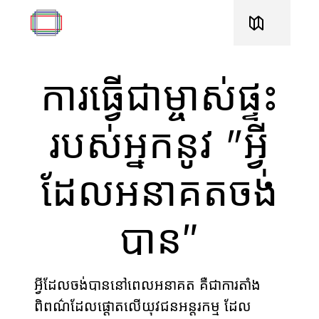
ការធ្វើជាម្ចាស់ផ្ទះ
របស់អ្នកនូវ "អ្វី
ដែលអនាគតចង់
បាន″
អ្វីដែលចង់បាននៅពេលអនាគត គឺជាការតាំង
ពិពណ៌ដែលផ្ដោតលើយុវជនអន្តរកម្ម ដែល