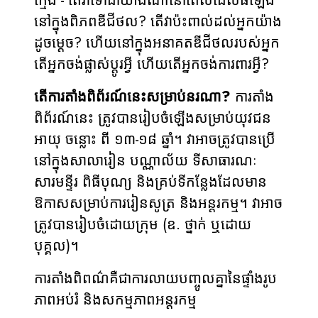
ក្មេង - តើវាទៅជាយ៉ាងណានៅពេលដែលធំឡើង
នៅក្នុងពិភពឌីជីថល? តើវាប៉ះពាល់ដល់អ្នកយ៉ាង
ដូចម្តេច? ហើយនៅក្នុងអនាគតឌីជីថលរបស់អ្នក
តើអ្នកចង់ផ្លាស់ប្តូរអ្វី ហើយតើអ្នកចង់ការពារអ្វី?
តើការតាំងពិព័រណ៍នេះសម្រាប់នរណា?
ការតាំង
ពិព័រណ៍នេះ ត្រូវបានរៀបចំឡើងសម្រាប់យុវជន
អាយុ ចន្លោះ ពី ១៣-១៨ ឆ្នាំ។ វាអាចត្រូវបានប្រើ
នៅក្នុងសាលារៀន បណ្ណាល័យ ទីសាធារណៈ
សារមន្ទីរ ពិធីបុណ្យ និងគ្រប់ទីកន្លែងដែលមាន
ឱកាសសម្រាប់ការរៀនសូត្រ និងអន្តរកម្ម។ វាអាច
ត្រូវបានរៀបចំដោយក្រុម (ឧ. ថ្នាក់ ឬដោយ
បុគ្គល)។
ការតាំងពិពណ៌គឺជាការលាយបញ្ចូលគ្នានៃផ្ទាំងរូប
ភាពអប់រំ និងសកម្មភាពអន្តរកម្ម